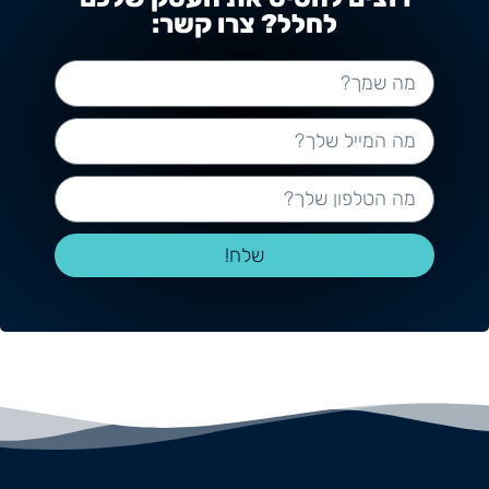
לחלל? צרו קשר:
שלח!