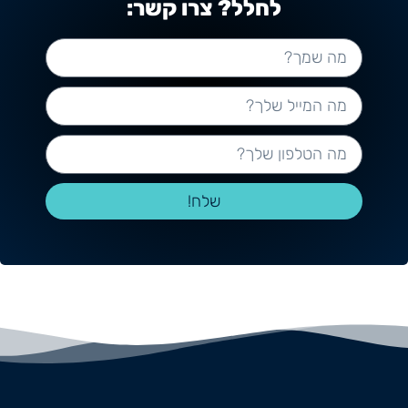
לחלל? צרו קשר:
שלח!