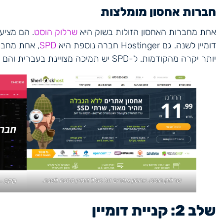
חברות אחסון מומלצות
אחת מחברות האחסון הזולות בשוק היא
שרלוק הוסט
דומיין לשנה. גם Hostinger חברה נוספת היא
SPD
, אחת מחבר
יותר יקרה מהקודמות. ל-SPD יש תמיכה מצויינת בעברית והם יעזרו לכם בכל שאלה או בקשה טכנית.
שרלוק הוסט. אחסון אתרים זול כולל דומיין מתנה לשנה.
SPD – חברת האחסון המובילה בישראל, עם תמיכה מעולה.
שלב 2: קניית דומיין