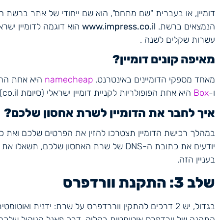
דומיין, או בעברית "שם מתחם", הוא שם ייחודי של אתר ברשת 
הנמצאים ברשת.
www.impress.co.il
הוא דוגמה לדומיין ישראל
עשרות שקלים לשנה .
מאיפה קונים דומיין?
מאחד מספקי הדומיינים באינטרנט.
namecheap
היא אחת החבר
ו-
Box
היא אחת הפופולריות לקניית דומיין ישראלי (סיומת co.il).
איך לחבר את הדומיין לשרת אחסון שלכם?
יודעים את כתובת ה-DNS של שרת האחסון שלכם
בעניין הזה.
שלב 3: התקנת וורדפרס
בגדול, יש 2 דרכים להתקין ווררדפרס על שרת: ידנית וא
התקנה של וורדפרס אוטומטית בקליק, דרך פאנל הניהול שלכ