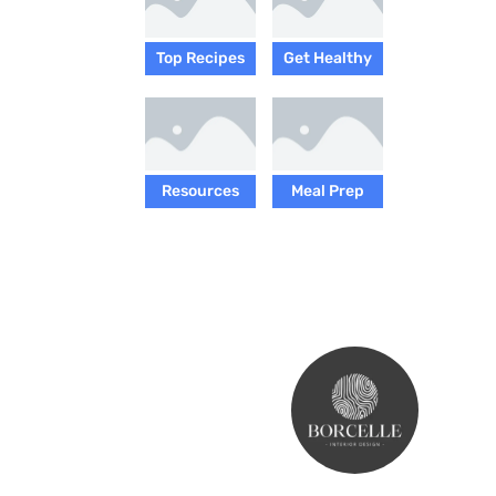
Top Recipes
Get Healthy
Resources
Meal Prep