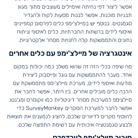
אפשר ליצור דפי נחיתה ואימיילים מעוצבים מתוך מגוון
תבניות מוכנות. אפשר לבנות מסעות לקוח ולהגדיר
סגמנטים. בנוסף יש במיילצ'ימפ כלים לפרסום קמפיינים
ואיסוף לידים ברשתות החברתיות, כלים לאיסוף וניתוח
נתונים והתממשקות קלה לחנויות מסחר אלקטרוניות.
אינטגרציה של מיילצ'ימפ עם כלים אחרים
מה שיפה בכלי הזה זה שהוא משלב כמה יכולות במקום
אחד. מעבר להתממשקות עם גוגל ופייסבוק ליצירת
מודעות ואיסוף לידים, מערכת מיילצ'ימפ מתממשקת עם
הרבה כלים מובילים אחרים. בין היתר, אפשר לחבר את
מיילצימפ למערכות מסחר דיגיטליות כמו ווקומרס ומג'נטו.
אפשר לחבר למערכת הסקרים SurveyMonkey כדי
להוסיף סקרים לדיוורים שלכם, להציג לנמענים את תוצאות
ולבצע סגמנטציה איכותית עם רשימת התפוצה שלכם.
חיבור מיילצ'ימפ לוורדפרס