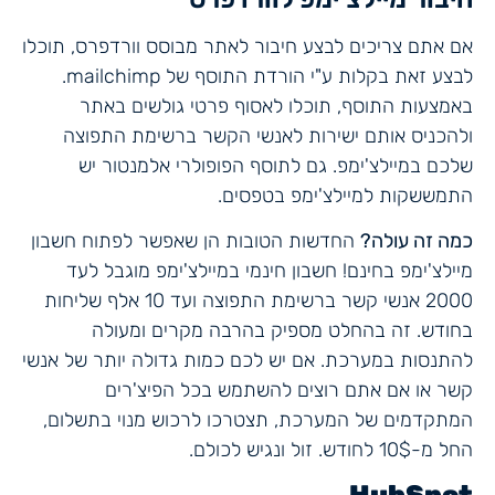
אם אתם צריכים לבצע חיבור לאתר מבוסס וורדפרס, תוכלו
לבצע זאת בקלות ע"י הורדת התוסף של mailchimp.
באמצעות התוסף, תוכלו לאסוף פרטי גולשים באתר
ולהכניס אותם ישירות לאנשי הקשר ברשימת התפוצה
שלכם במיילצ'ימפ. גם לתוסף הפופולרי אלמנטור יש
התמששקות למיילצ'ימפ בטפסים.
כמה זה עולה?
החדשות הטובות הן שאפשר לפתוח חשבון
מיילצ'ימפ בחינם! חשבון חינמי במיילצ'ימפ מוגבל לעד
2000 אנשי קשר ברשימת התפוצה ועד 10 אלף שליחות
בחודש. זה בהחלט מספיק בהרבה מקרים ומעולה
להתנסות במערכת. אם יש לכם כמות גדולה יותר של אנשי
קשר או אם אתם רוצים להשתמש בכל הפיצ'רים
המתקדמים של המערכת, תצטרכו לרכוש מנוי בתשלום,
החל מ-10$ לחודש. זול ונגיש לכולם.
HubSpot