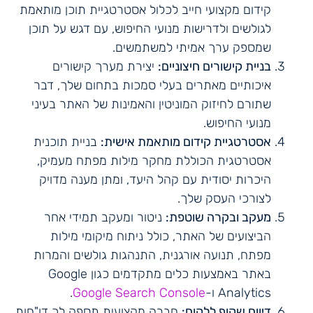
קידום מקצועי חייב לכלול אסטרטגיית תוכן מותאמת
לגולשים ולדרישות מנועי החיפוש, עם דגש על תוכן
שמספק ערך אמיתי למשתמשים.
בניית קישורים חיצוניים:
יצירת מערך קישורים
איכותיים מאתרים בעלי סמכות בתחום שלך, דבר
שתורם לחיזוק המוניטין והאמינות של האתר בעיני
מנועי החיפוש.
אסטרטגיית קידום מותאמת אישית:
בניית תוכנית
אסטרטגית הכוללת מחקר מילות מפתח מעמיק,
היכרות יסודית עם קהל היעד, ומתן מענה מדויק
לצורכי העסק שלך.
מעקב ובקרה שוטפת:
ניטור ומעקב תמידי אחר
הביצועים של האתר, כולל ניתוח מיקומי מילות
מפתח, תנועה אורגנית, התנהגות גולשים והמרות
באתר באמצעות כלים מתקדמים כגון Google
Analytics ו-
Google Search Console
.
דיווח שקוף ללקוח:
חברה מקצועית תספק לך דו"חות