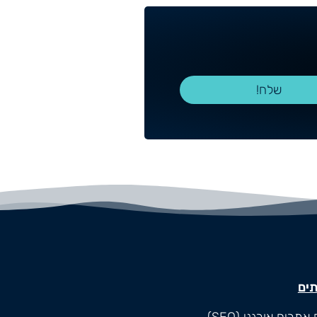
שלח!
תים