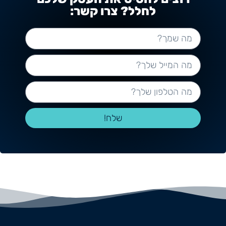
לחלל? צרו קשר:
שלח!