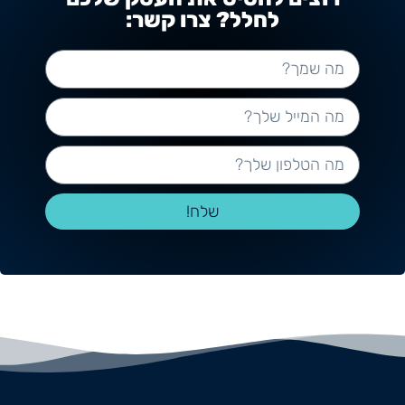
לחלל? צרו קשר:
שלח!