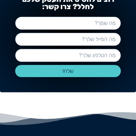
לחלל? צרו קשר:
שלח!