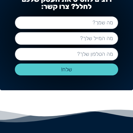
לחלל? צרו קשר:
שלח!