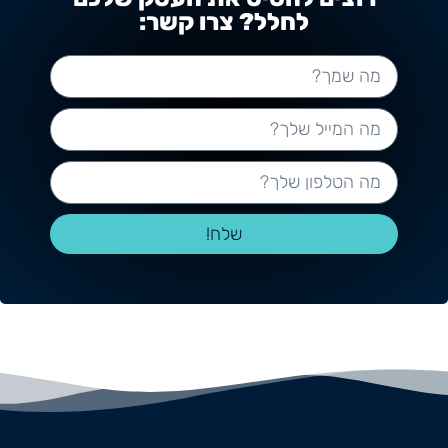
לחלל? צרו קשר:
שלח!