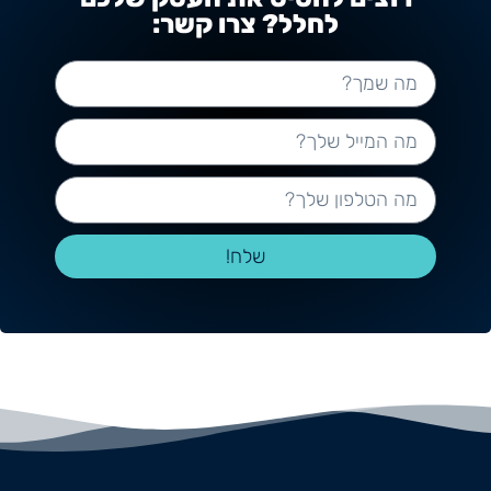
לחלל? צרו קשר:
שלח!