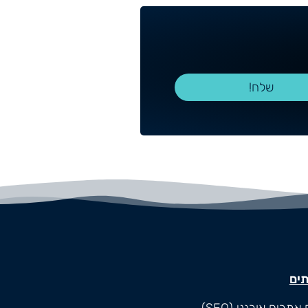
שלח!
תים